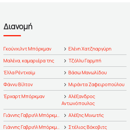
Διανομή
Γκούνχιλντ Μπόρκμαν
Ελένη Χατζηαργύρη
Μαλένα, καμαριέρα της
Τζόλλυ Γαρμπή
Έλλα Ρέντχαϊμ
Βάσω Μανωλίδου
Φάννυ Βίλτον
Μιράντα Ζαφειροπούλου
Έρχαρτ Μπόρκμαν
Αλέξανδρος
Αντωνόπουλος
Γιάννης Γαβριήλ Μπόρκμαν
Αλέξης Μινωτής
Γιάννης Γαβριήλ Μπόρκμαν
Στέλιος Βόκοβιτς